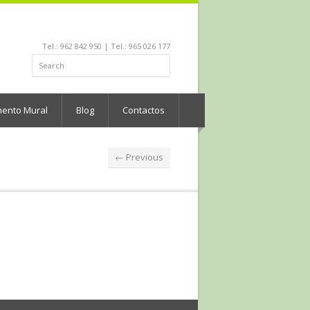
Tel.: 962 842 950 | Tel.: 965 026 177
mento Mural
Blog
Contactos
← Previous