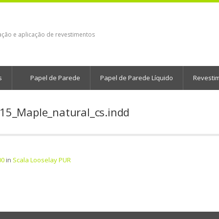
ação e aplicação de revestimentos
s
Papel de Parede
Papel de Parede Líquido
Revesti
5_Maple_natural_cs.indd
00
in
Scala Looselay PUR