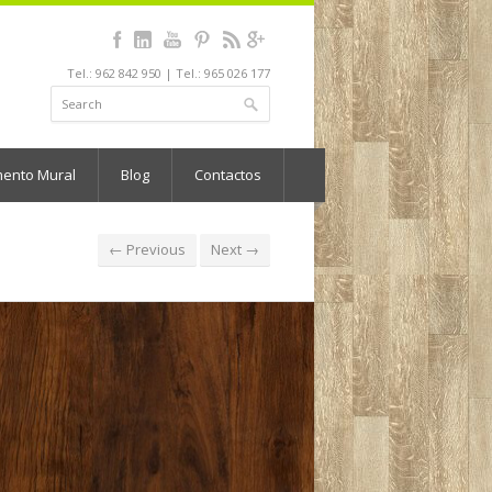
Tel.: 962 842 950 | Tel.: 965 026 177
mento Mural
Blog
Contactos
← Previous
Next →