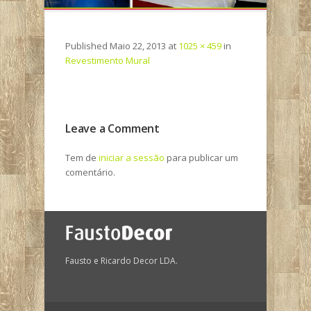
Published
Maio 22, 2013
at
1025 × 459
in
Revestimento Mural
Leave a Comment
Tem de
iniciar a sessão
para publicar um
comentário.
Fausto e Ricardo Decor LDA.