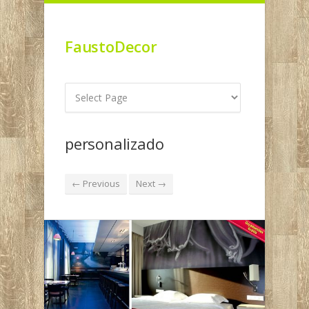
FaustoDecor
personalizado
← Previous
Next →