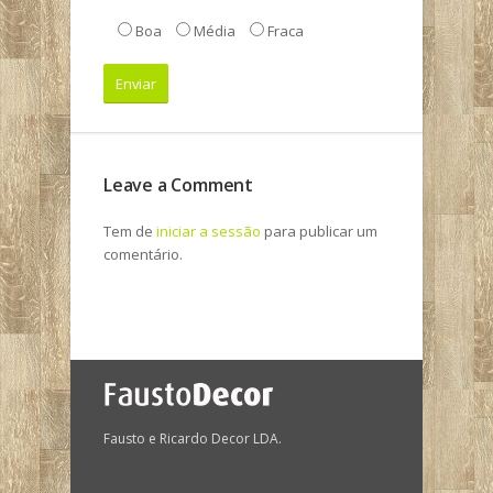
Boa
Média
Fraca
Leave a Comment
Tem de
iniciar a sessão
para publicar um
comentário.
Fausto e Ricardo Decor LDA.