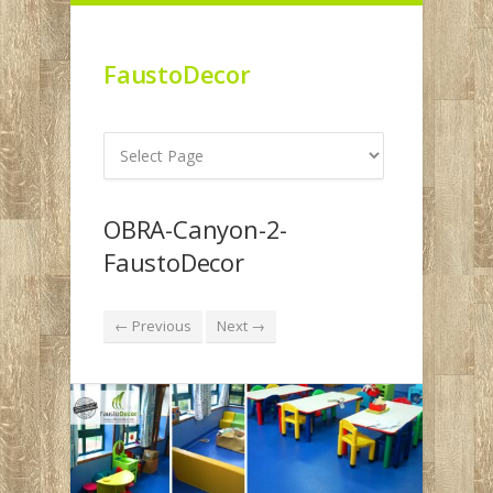
FaustoDecor
OBRA-Canyon-2-
FaustoDecor
← Previous
Next →