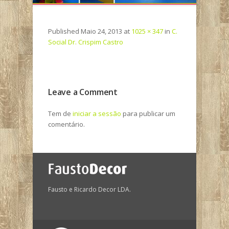
Published
Maio 24, 2013
at
1025 × 347
in
C.
Social Dr. Crispim Castro
Leave a Comment
Tem de
iniciar a sessão
para publicar um
comentário.
Fausto e Ricardo Decor LDA.