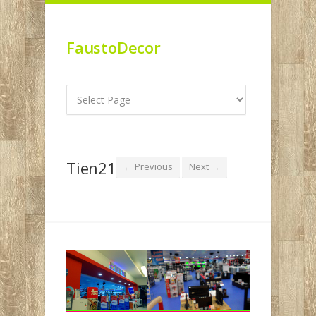
FaustoDecor
Tien21
Previous
Next
←
→