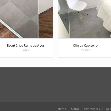
Escritórios Ramada Aços
Clínica Capitólio
Forbo
Polyflor
Home
Obras
Pavimentos
Pape