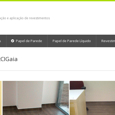
ação e aplicação de revestimentos
s
Papel de Parede
Papel de Parede Líquido
Revesti
RCIGaia