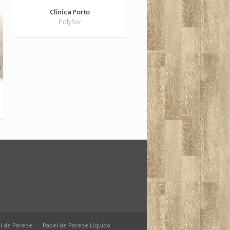
Clínica Porto
Polyflor
l de Parede
Papel de Parede Líquido