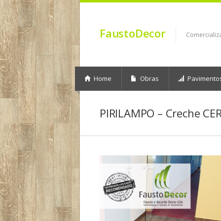
FaustoDecor
Comercializ
Home
Obras
Pavimento
PIRILAMPO – Creche CE