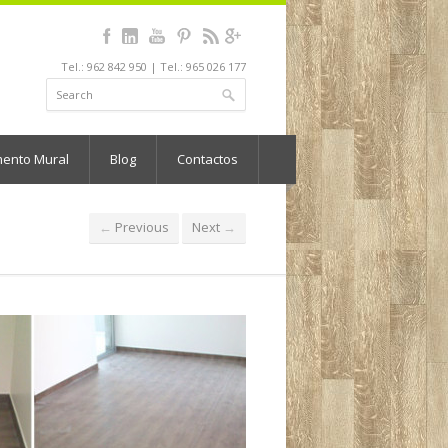
Tel.: 962 842 950 | Tel.: 965 026 177
mento Mural
Blog
Contactos
Previous
Next
←
→