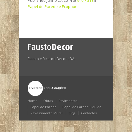
Published
Junho 27, 2014
at
940 × 318
in
Papel de Parede e Ecopaper
Fausto e Ricardo Decor LDA.
Home
Obras
Pavimentos
Papel de Parede
Papel de Parede Líquido
Revestimento Mural
Blog
Contactos