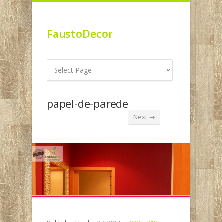
FaustoDecor
papel-de-parede
Next →