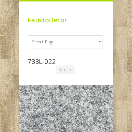
FaustoDecor
733L-022
Next →