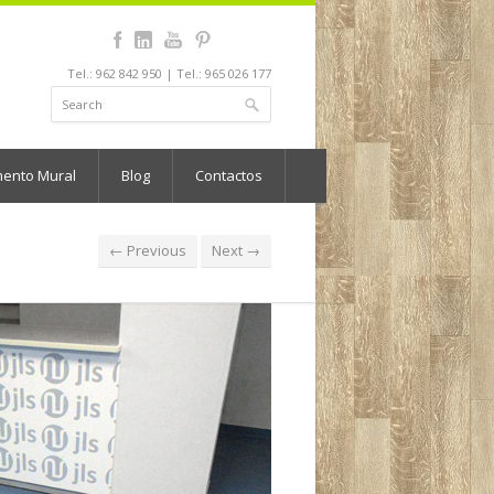
Tel.: 962 842 950 | Tel.: 965 026 177
mento Mural
Blog
Contactos
← Previous
Next →