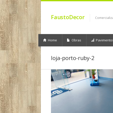
FaustoDecor
Comercializ
Home
Obras
Pavimento
loja-porto-ruby-2