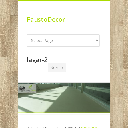
FaustoDecor
lagar-2
Next →