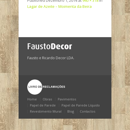
Published
Dezembro 1, 2014
at
940 × 318
in
Lagar de Azeite – Moimenta da Beira
Fausto e Ricardo Decor LDA.
Home
Obras
Pavimentos
Papel de Parede
Papel de Parede Líquido
Revestimento Mural
Blog
Contactos