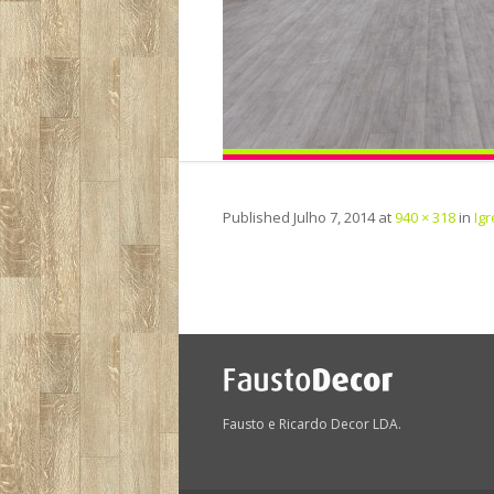
Published
Julho 7, 2014
at
940 × 318
in
Ig
Fausto e Ricardo Decor LDA.