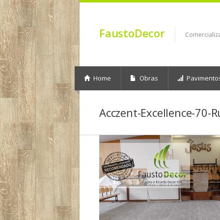
FaustoDecor
Comercializ
Home
Obras
Pavimento
Acczent-Excellence-70-R