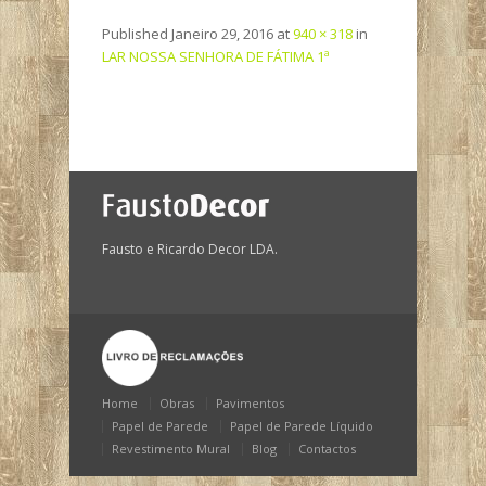
Published
Janeiro 29, 2016
at
940 × 318
in
LAR NOSSA SENHORA DE FÁTIMA 1ª
Fausto e Ricardo Decor LDA.
Home
Obras
Pavimentos
Papel de Parede
Papel de Parede Líquido
Revestimento Mural
Blog
Contactos