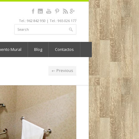
Tel.: 962 842 950 | Tel.: 965 026 177
mento Mural
Blog
Contactos
← Previous