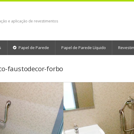
ação e aplicação de revestimentos
s
Papel de Parede
Papel de Parede Líquido
Revesti
ico-faustodecor-forbo