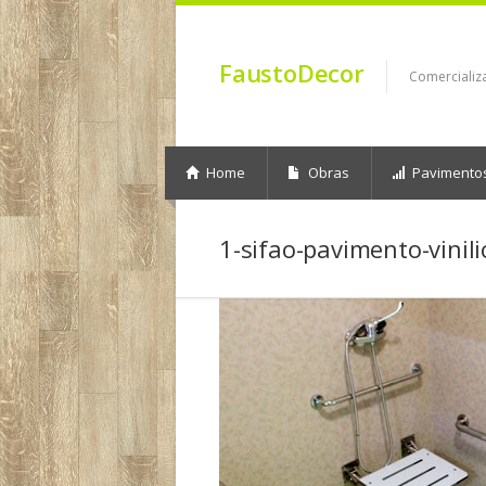
FaustoDecor
Comercializ
Home
Obras
Pavimento
1-sifao-pavimento-vinil