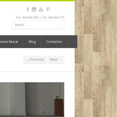
Tel.: 962 842 950 | Tel.: 965 026 177
mento Mural
Blog
Contactos
Previous
Next
←
→