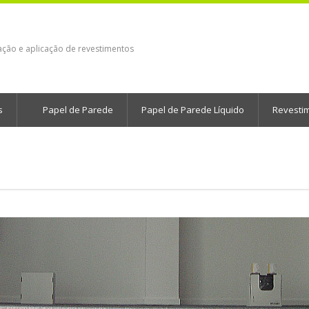
ação e aplicação de revestimentos
s
Papel de Parede
Papel de Parede Líquido
Revesti