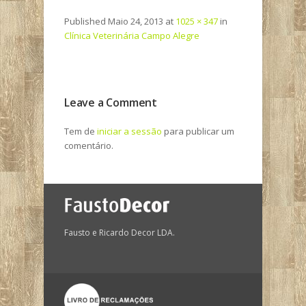
Published
Maio 24, 2013
at
1025 × 347
in
Clínica Veterinária Campo Alegre
Leave a Comment
Tem de
iniciar a sessão
para publicar um
comentário.
Fausto e Ricardo Decor LDA.