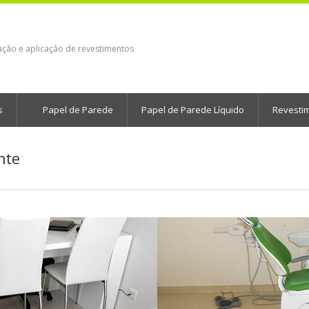
ação e aplicação de revestimentos
s
Papel de Parede
Papel de Parede Líquido
Revesti
nte