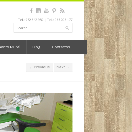
Tel.: 962 842 950 | Tel.: 965 026 177
mento Mural
Blog
Contactos
Previous
Next
←
→