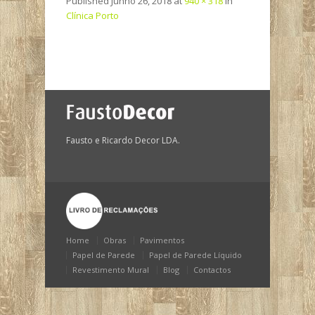
Published
Junho 26, 2018
at
940 × 318
in
Clínica Porto
Fausto e Ricardo Decor LDA.
Home
Obras
Pavimentos
Papel de Parede
Papel de Parede Líquido
Revestimento Mural
Blog
Contactos