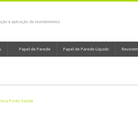
ação e aplicação de revestimentos
s
Papel de Parede
Papel de Parede Líquido
Revesti
ínica Ponto Saúde