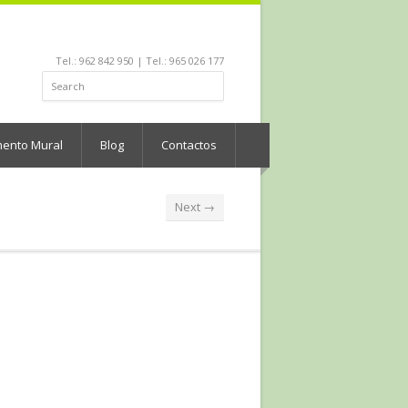
Tel.: 962 842 950 | Tel.: 965 026 177
mento Mural
Blog
Contactos
Next →