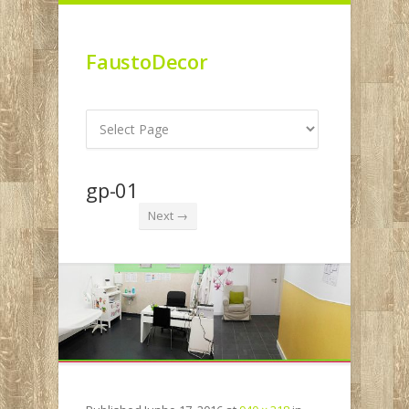
FaustoDecor
gp-01
Next →