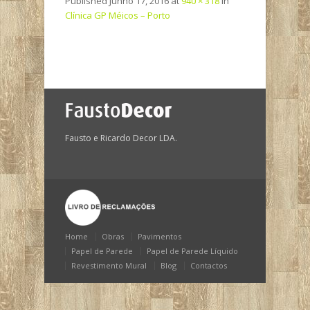
Published
Junho 17, 2016
at
940 × 318
in
Clínica GP Méicos – Porto
Fausto e Ricardo Decor LDA.
Home
Obras
Pavimentos
Papel de Parede
Papel de Parede Líquido
Revestimento Mural
Blog
Contactos