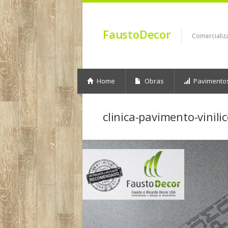
FaustoDecor
Comercializ
Home
Obras
Pavimento
clinica-pavimento-vinili