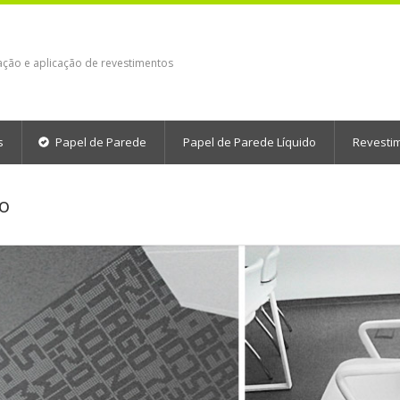
ação e aplicação de revestimentos
s
Papel de Parede
Papel de Parede Líquido
Revesti
co