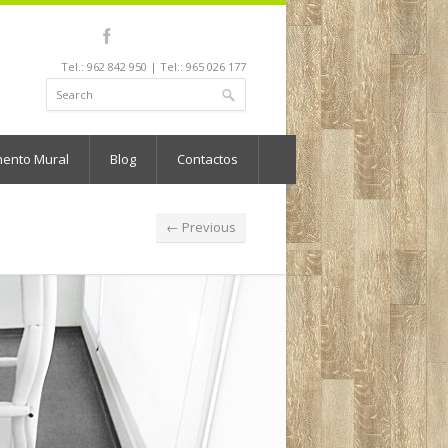
Tel.: 962 842 950 | Tel.: 965 026 177
mento Mural
Blog
Contactos
← Previous