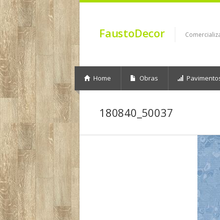
FaustoDecor
Comercializ
Home
Obras
Pavimento
180840_50037