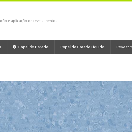
ação e aplicação de revestimentos
s
Papel de Parede
Papel de Parede Líquido
Revesti