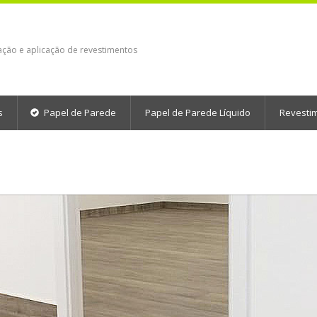
ação e aplicação de revestimentos
s
Papel de Parede
Papel de Parede Líquido
Revesti