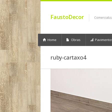
FaustoDecor
Comercializ
Home
Obras
Pavimento
ruby-cartaxo4