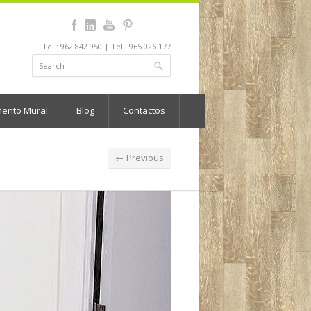
Tel.: 962 842 950 | Tel.: 965 026 177
mento Mural
Blog
Contactos
← Previous