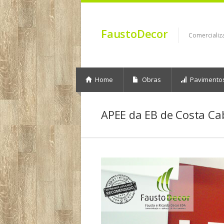
FaustoDecor
Comercializ
Home
Obras
Pavimento
APEE da EB de Costa Ca