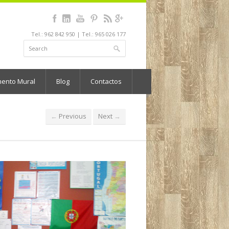
Tel.: 962 842 950 | Tel.: 965 026 177
mento Mural
Blog
Contactos
Previous
Next
←
→