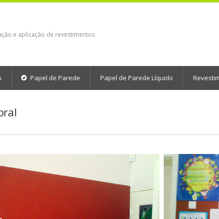
ação e aplicação de revestimentos
s
Papel de Parede
Papel de Parede Líquido
Revesti
bral