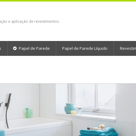
ação e aplicação de revestimentos
s
Papel de Parede
Papel de Parede Líquido
Revesti