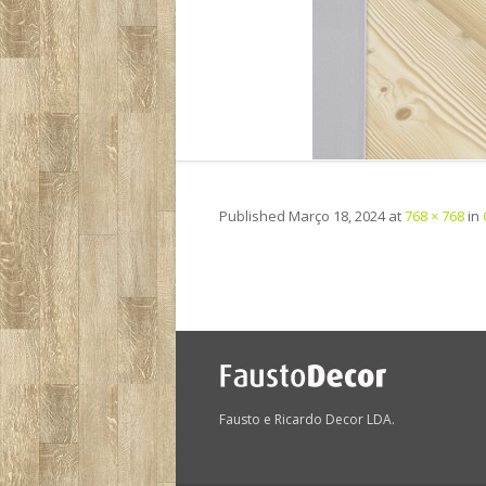
Published
Março 18, 2024
at
768 × 768
in
Fausto e Ricardo Decor LDA.