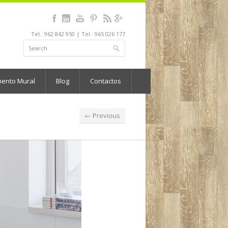
Tel.: 962 842 950 | Tel.: 965 026 177
mento Mural
Blog
Contactos
← Previous