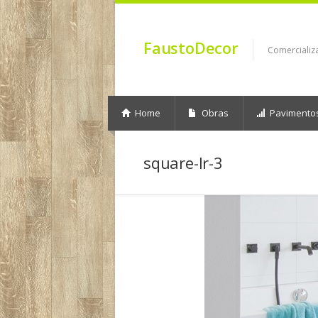
FaustoDecor
Comercializ
Home
Obras
Pavimento
square-lr-3