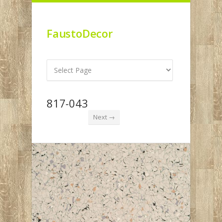
FaustoDecor
817-043
Next →