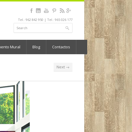
Tel.: 962 842 950 | Tel.: 965 026 177
mento Mural
Blog
Contactos
Next →