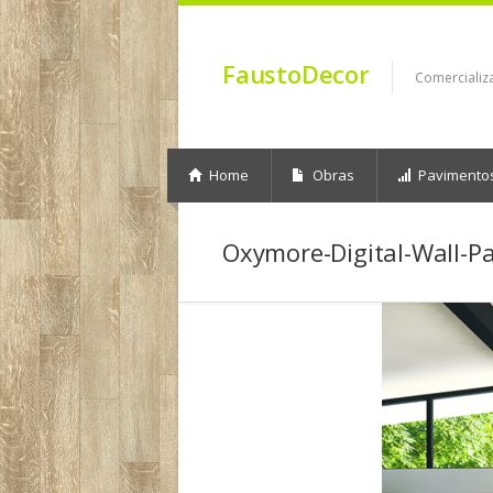
FaustoDecor
Comercializ
Home
Obras
Pavimento
Oxymore-Digital-Wall-P