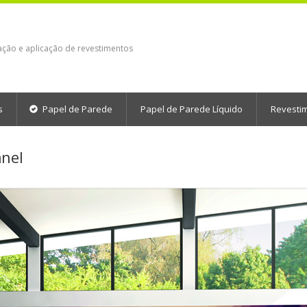
ação e aplicação de revestimentos
s
Papel de Parede
Papel de Parede Líquido
Revesti
anel