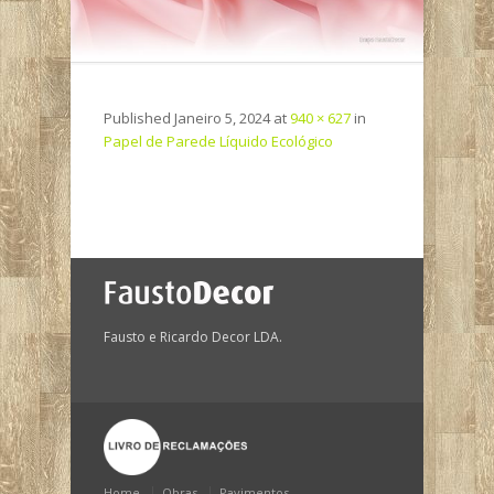
Published
Janeiro 5, 2024
at
940 × 627
in
Papel de Parede Líquido Ecológico
Fausto e Ricardo Decor LDA.
Home
Obras
Pavimentos