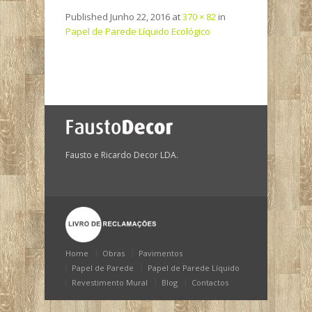
Published
Junho 22, 2016
at
370 × 82
in
Papel de Parede Líquido Ecológico
Fausto e Ricardo Decor LDA.
Home
Obras
Pavimentos
Papel de Parede
Papel de Parede Líquido
Revestimento Mural
Blog
Contactos