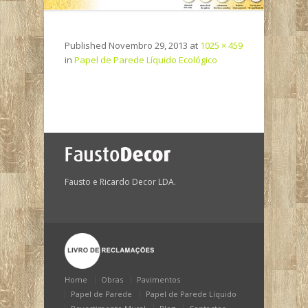
Published
Novembro 29, 2013
at
1025 × 459
in
Papel de Parede Líquido Ecológico
Fausto e Ricardo Decor LDA.
Home
Obras
Pavimentos
Papel de Parede
Papel de Parede Líquido