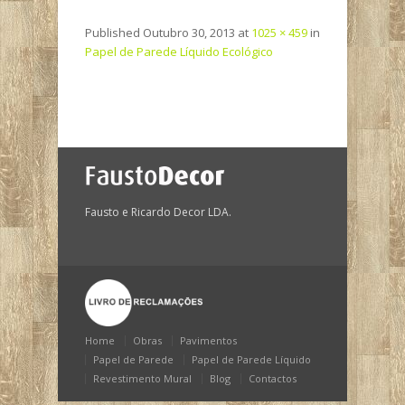
Published
Outubro 30, 2013
at
1025 × 459
in
Papel de Parede Líquido Ecológico
Fausto e Ricardo Decor LDA.
Home
Obras
Pavimentos
Papel de Parede
Papel de Parede Líquido
Revestimento Mural
Blog
Contactos