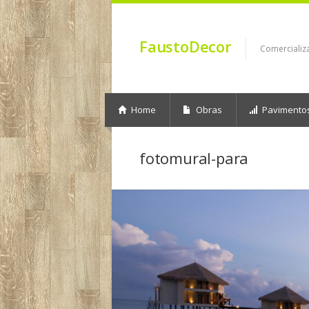
FaustoDecor
Comercializ
Home
Obras
Pavimento
fotomural-para