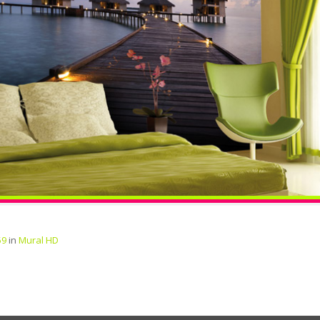
59
in
Mural HD