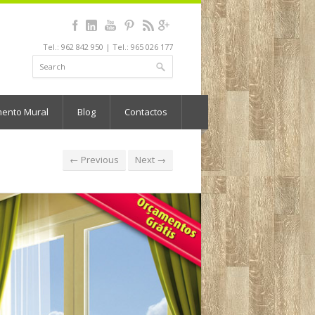
Tel.: 962 842 950 | Tel.: 965 026 177
mento Mural
Blog
Contactos
← Previous
Next →