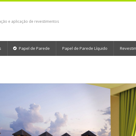
ação e aplicação de revestimentos
s
Papel de Parede
Papel de Parede Líquido
Revesti