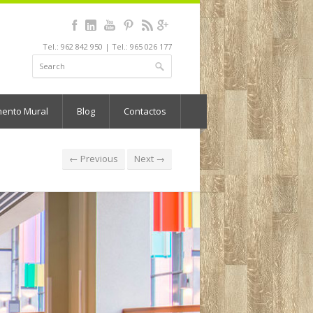
Tel.: 962 842 950 | Tel.: 965 026 177
mento Mural
Blog
Contactos
← Previous
Next →