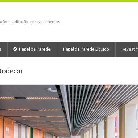
ação e aplicação de revestimentos
s
Papel de Parede
Papel de Parede Líquido
Revesti
stodecor