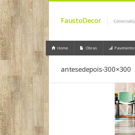
FaustoDecor
Comercializ
Home
Obras
Pavimento
antesedepois-300×300