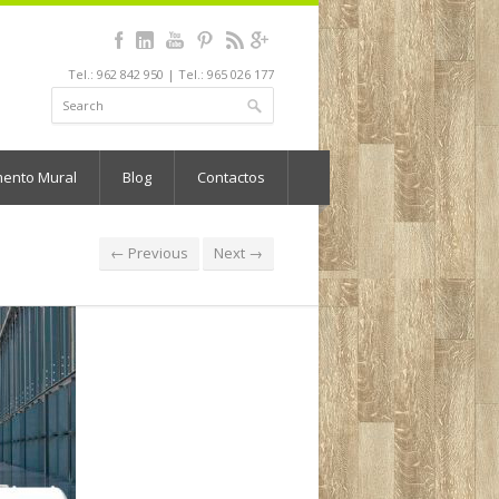
Tel.: 962 842 950 | Tel.: 965 026 177
mento Mural
Blog
Contactos
← Previous
Next →