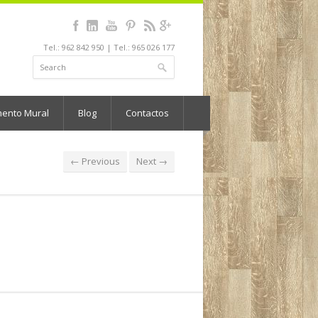
Tel.: 962 842 950 | Tel.: 965 026 177
mento Mural
Blog
Contactos
← Previous
Next →