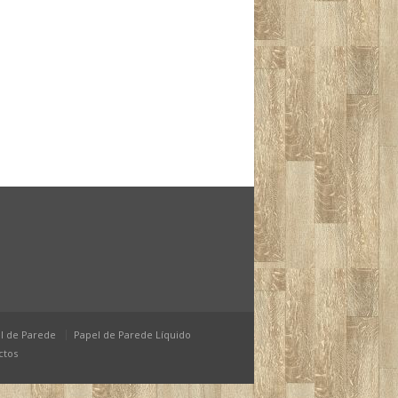
l de Parede
Papel de Parede Líquido
ctos