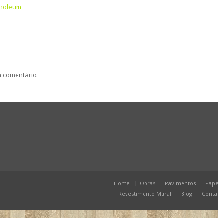
inoleum
m comentário.
Home
Obras
Pavimentos
Pape
Revestimento Mural
Blog
Conta