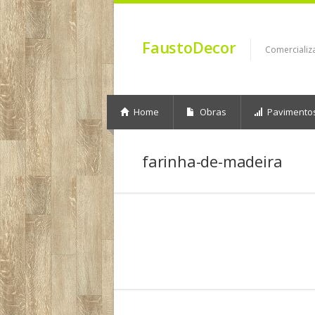
FaustoDecor
Comercializ
Home
Obras
Pavimento
farinha-de-madeira