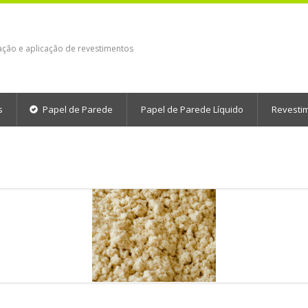
ação e aplicação de revestimentos
s
Papel de Parede
Papel de Parede Líquido
Revesti