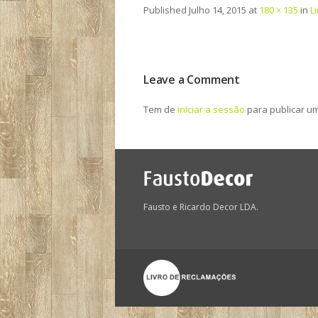
Published
Julho 14, 2015
at
180 × 135
in
L
Leave a Comment
Tem de
iniciar a sessão
para publicar u
Fausto e Ricardo Decor LDA.