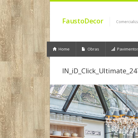
FaustoDecor
Comercializ
Home
Obras
Pavimento
IN_iD_Click_Ultimate_2