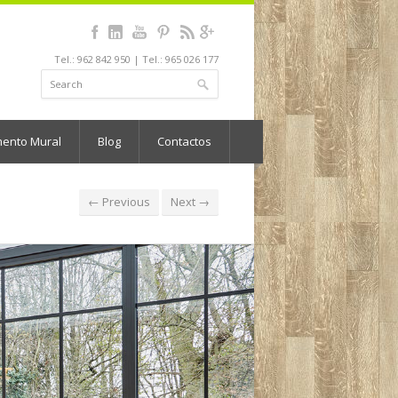
Tel.: 962 842 950 | Tel.: 965 026 177
mento Mural
Blog
Contactos
← Previous
Next →