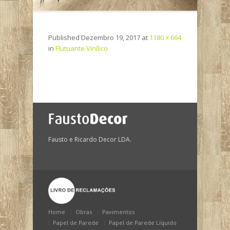
Published
Dezembro 19, 2017
at
1180 × 664
in
Flutuante Vinílico
Fausto e Ricardo Decor LDA.
Home
Obras
Pavimentos
Papel de Parede
Papel de Parede Líquido