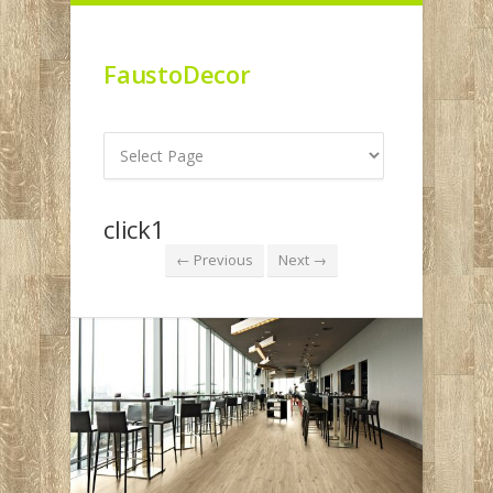
FaustoDecor
click1
← Previous
Next →