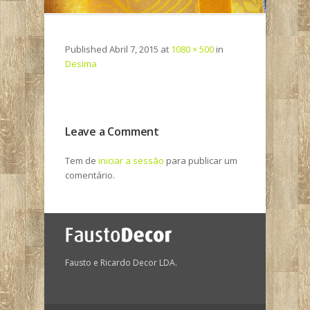
Published
Abril 7, 2015
at
1080 × 500
in
Desima
Leave a Comment
Tem de
iniciar a sessão
para publicar um
comentário.
Fausto e Ricardo Decor LDA.