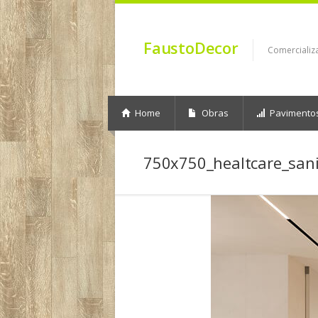
FaustoDecor
Comercializ
Home
Obras
Pavimento
750x750_healtcare_sani