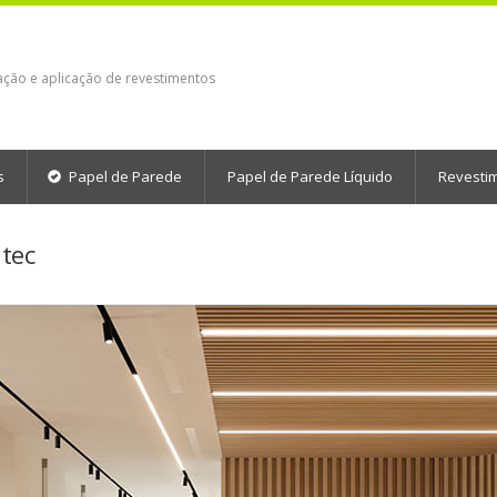
ação e aplicação de revestimentos
s
Papel de Parede
Papel de Parede Líquido
Revesti
tec