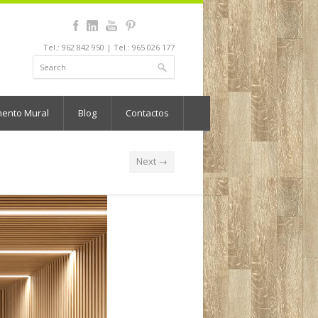
Tel.: 962 842 950 | Tel.: 965 026 177
mento Mural
Blog
Contactos
Next →