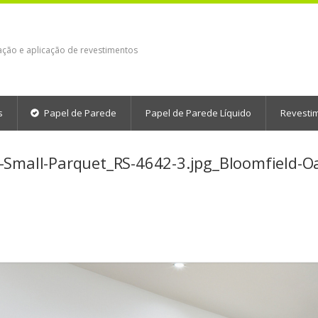
ação e aplicação de revestimentos
s
Papel de Parede
Papel de Parede Líquido
Revesti
-Small-Parquet_RS-4642-3.jpg_Bloomfield-O