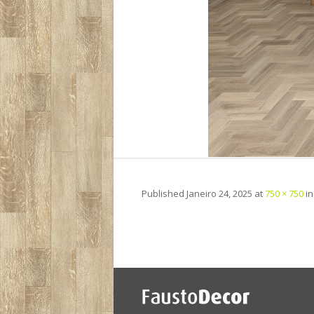
Published
Janeiro 24, 2025
at
750 × 750
i