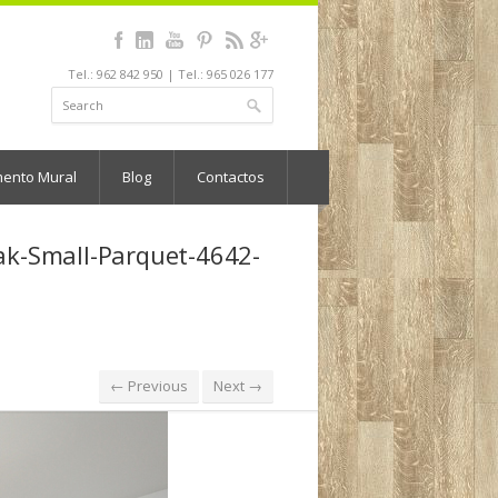
Tel.: 962 842 950 | Tel.: 965 026 177
mento Mural
Blog
Contactos
ak-Small-Parquet-4642-
← Previous
Next →