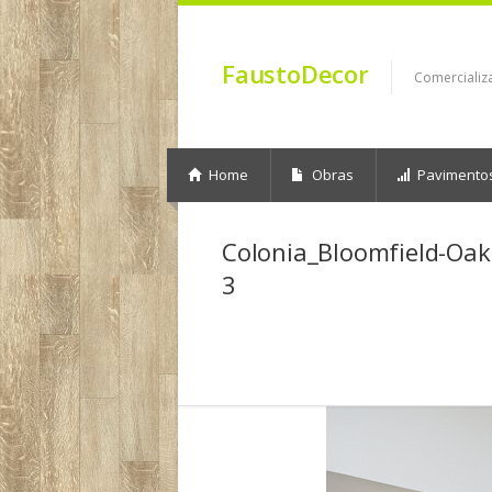
FaustoDecor
Comercializ
Home
Obras
Pavimento
Colonia_Bloomfield-Oak
3