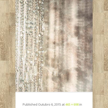
Published
Outubro 6, 2015
at
465 × 698
in