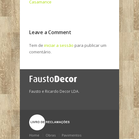
Casamance
Leave a Comment
Tem de
iniciar a sessão
para publicar um
comentário.
Fausto e Ricardo Decor LDA.
Home
Obras
Pavimentos