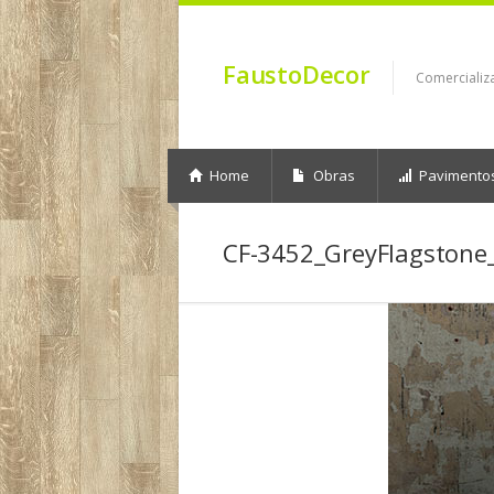
FaustoDecor
Comercializ
Home
Obras
Pavimento
CF-3452_GreyFlagstone_