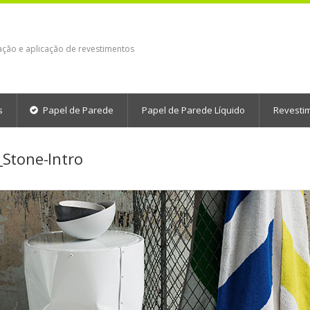
ação e aplicação de revestimentos
s
Papel de Parede
Papel de Parede Líquido
Revesti
Stone-Intro