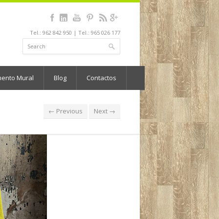
Tel.: 962 842 950 | Tel.: 965 026 177
mento Mural
Blog
Contactos
← Previous
Next →