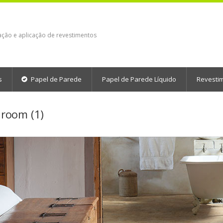
ação e aplicação de revestimentos
s
Papel de Parede
Papel de Parede Líquido
Revesti
room (1)