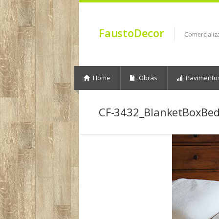
FaustoDecor
Comercializ
Home
Obras
Pavimento
CF-3432_BlanketBoxBed