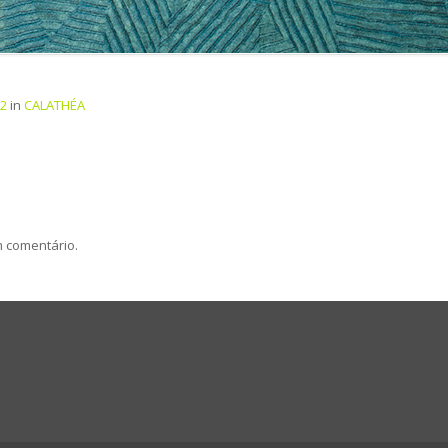
22
in
CALATHÉA
m comentário.