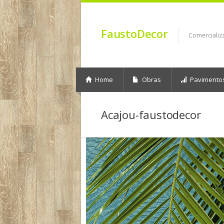
FaustoDecor
Comercializ
Home
Obras
Pavimento
Acajou-faustodecor