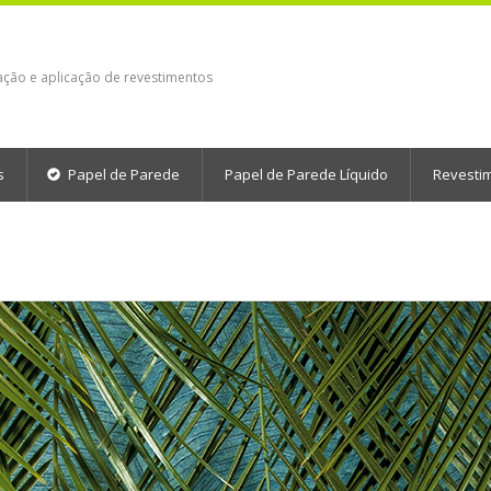
ação e aplicação de revestimentos
s
Papel de Parede
Papel de Parede Líquido
Revesti