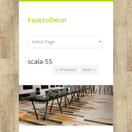
FaustoDecor
scala-55
← Previous
Next →