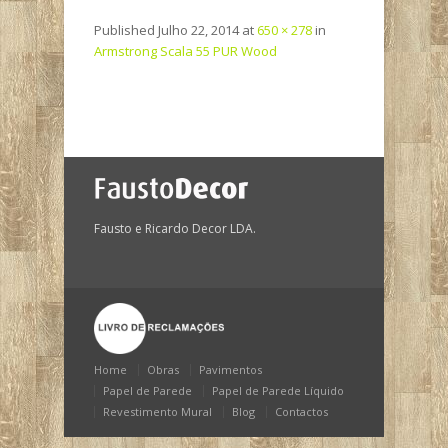
Published
Julho 22, 2014
at
650 × 278
in
Armstrong Scala 55 PUR Wood
Fausto e Ricardo Decor LDA.
Home
Obras
Pavimentos
Papel de Parede
Papel de Parede Líquido
Revestimento Mural
Blog
Contactos