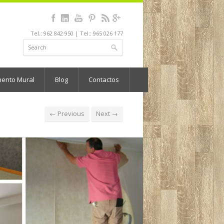
Tel.: 962 842 950 | Tel.: 965 026 177
mento Mural
Blog
Contactos
← Previous
Next →