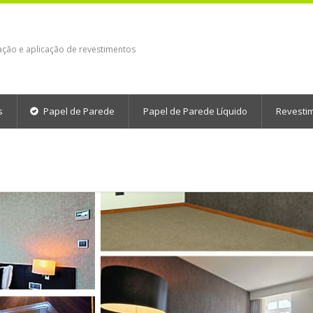
ação e aplicação de revestimentos
s
Papel de Parede
Papel de Parede Líquido
Revesti