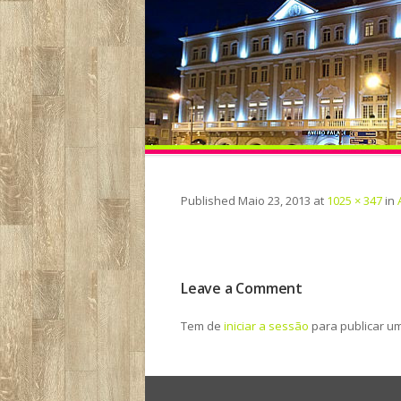
Published
Maio 23, 2013
at
1025 × 347
in
Leave a Comment
Tem de
iniciar a sessão
para publicar u