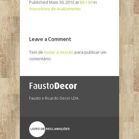
Published
Maio 30, 2013
at
84 × 84
in
Acessórios de Acabamento
Leave a Comment
Tem de
iniciar a sessão
para publicar um
comentário.
Fausto e Ricardo Decor LDA.