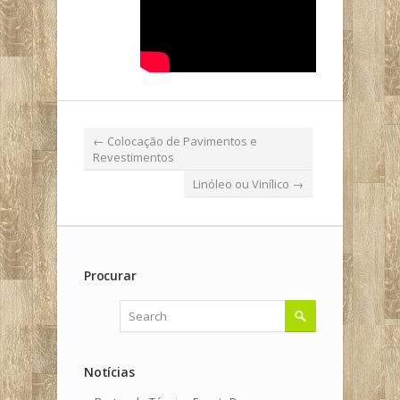
←
Colocação de Pavimentos e
Revestimentos
Linóleo ou Vinílico
→
Procurar
Notícias