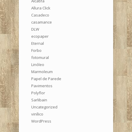
Alcatifa
Allura Click
Casadeco
casamance
DLW
ecopaper
Eternal
Forbo
fotomural
Linóleo
Marmoleum
Papel de Parede
Pavimentos
Polyflor
Sarlibain
Uncategorized
vinílico
WordPress