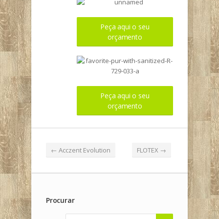
Peça aqui o seu
orçamento
Peça aqui o seu
orçamento
←
Acczent Evolution
FLOTEX
→
Procurar