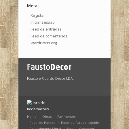
Meta
Registar
Iniciar sessão
Feed de entradas
Feed de comentários
WordPress.org
Fausto e Ricardo Decor LDA.
Home
Obras
Pavimentos
Papel de Parede
Papel de Parede Líquido
Revestimento Mural
Blog
Contactos