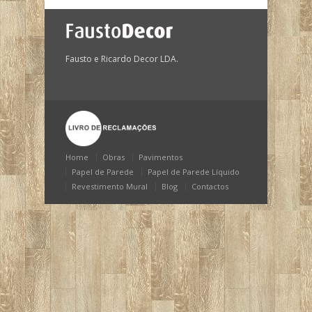
Fausto e Ricardo Decor LDA.
Home
Obras
Pavimentos
Papel de Parede
Papel de Parede Líquido
Revestimento Mural
Blog
Contactos